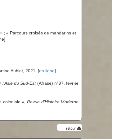
» ; « Parcours croisés de mandarins et
gne]
rtine Aublet, 2021.
[
en ligne
]
r l’Asie du Sud-Est
(Afrase) n°97, février
e coloniale »,
Revue d’Histoire Moderne