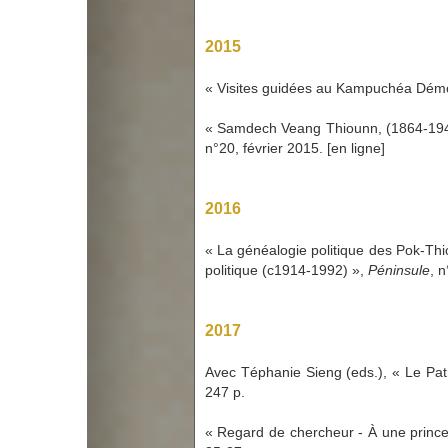
2015
« Visites guidées au Kampuchéa Dém
« Samdech Veang Thiounn, (1864-1946)
n°20, février 2015. [en ligne]
2016
« La généalogie politique des Pok-Thio
politique (c1914-1992) »,
Péninsule
, 
2017
Avec Téphanie Sieng (eds.),
«
Le Pat
247 p.
« Regard de chercheur - À une princes