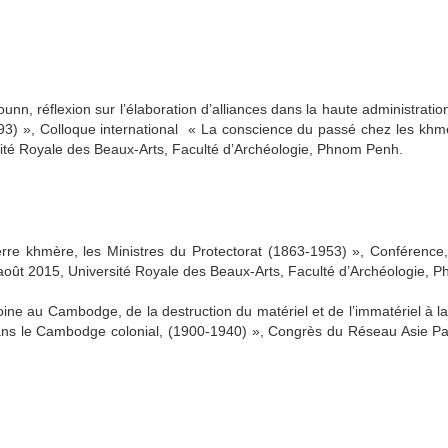
unn, réflexion sur l’élaboration d’alliances dans la haute administratio
1993) », Colloque international « La conscience du passé chez les kh
té Royale des Beaux-Arts, Faculté d’Archéologie, Phnom Penh.
erre khmère, les Ministres du Protectorat (1863-1953) », Conféren
août 2015, Université Royale des Beaux-Arts, Faculté d’Archéologie, 
oine au Cambodge, de la destruction du matériel et de l’immatériel à la 
dans le Cambodge colonial, (1900-1940) », Congrès du Réseau Asie P