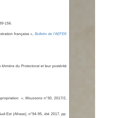
139-156.
tration française »,
Bulletin de l’AEFEK
n khmère du Protectorat et leur postérité
ppropriation
»
,
Moussons
n°30, 2017/2,
Sud-Est (Afrase), n°94-95, été 2017, pp.