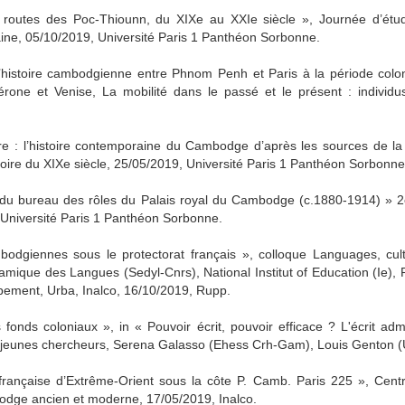
es routes des Poc-Thiounn, du XIXe au XXIe siècle », Journée d’étu
ine, 05/10/2019, Université Paris 1 Panthéon Sorbonne.
’histoire cambodgienne entre Phnom Penh et Paris à la période coloni
rone et Venise, La mobilité dans le passé et le présent : individus,
re : l’histoire contemporaine du Cambodge d’après les sources de la 
toire du XIXe siècle, 25/05/2019, Université Paris 1 Panthéon Sorbonne
 du bureau des rôles du Palais royal du Cambodge (c.1880-1914) » 2
 Université Paris 1 Panthéon Sorbonne.
mbodgiennes sous le protectorat français », colloque Languages, cul
ynamique des Langues (Sedyl-Cnrs), National Institut of Education (Ie)
pement, Urba, Inalco, 16/10/2019, Rupp.
onds coloniaux », in « Pouvoir écrit, pouvoir efficace ? L'écrit admin
r de jeunes chercheurs, Serena Galasso (Ehess Crh-Gam), Louis Genton
française d’Extrême-Orient sous la côte P. Camb. Paris 225 », Cen
bodge ancien et moderne, 17/05/2019, Inalco.