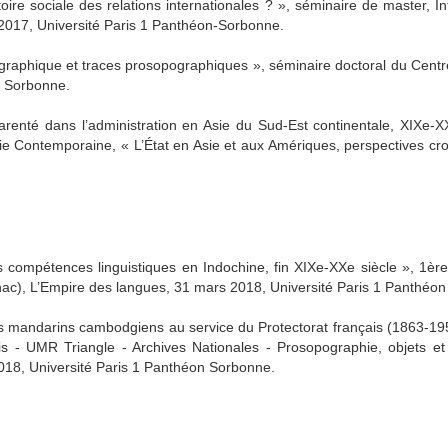
oire sociale des relations internationales ? », séminaire de master, In
r 2017, Université Paris 1 Panthéon-Sorbonne.
iographique et traces prosopographiques », séminaire doctoral du Centr
n Sorbonne.
 parenté dans l’administration en Asie du Sud-Est continentale, XIXe
sie Contemporaine, « L’État en Asie et aux Amériques, perspectives cr
des compétences linguistiques en Indochine, fin XIXe-XXe siècle », 1è
hac), L’Empire des langues, 31 mars 2018, Université Paris 1 Panthéo
les mandarins cambodgiens au service du Protectorat français (1863-19
is - UMR Triangle - Archives Nationales - Prosopographie, objets 
18, Université Paris 1 Panthéon Sorbonne.