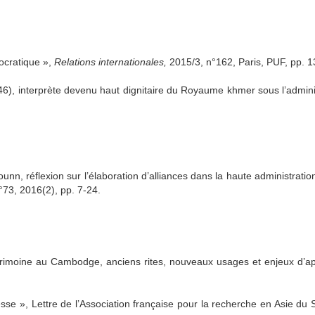
ocratique »,
Relations internationales,
2015/3, n°162, Paris, PUF, pp. 
, interprète devenu haut dignitaire du Royaume khmer sous l’adminis
unn, réflexion sur l’élaboration d’alliances dans la haute administratio
n°73, 2016(2), pp. 7-24.
rimoine au Cambodge, anciens rites, nouveaux usages et enjeux d’a
se », Lettre de l’Association française pour la recherche en Asie du 